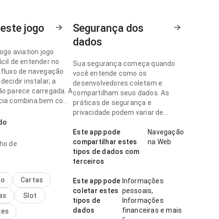
este jogo
Segurança dos
dados
jogo aviation jogo
ácil de entender no
Sua segurança começa quando
 fluxo de navegação
você entende como os
decidir instalar; a
desenvolvedores coletam e
ão parece carregada. A
compartilham seus dados. As
cia combina bem com
práticas de segurança e
uente.
privacidade podem variar de
do
acordo com o uso, a região e a
jogo parece equilibrada
idade.
Este app pode
Navegação
 de fluxo de
compartilhar estes
na Web
nho de
o ao alternar
tipos de dados com
; as ações
terceiros
ntes continuam
 Esse equilíbrio torna o
no
Cartas
Este app pode
Informações
 interessante para
coletar estes
pessoais,
as
Slot
tipos de
Informações
dados
financeiras e mais
tes