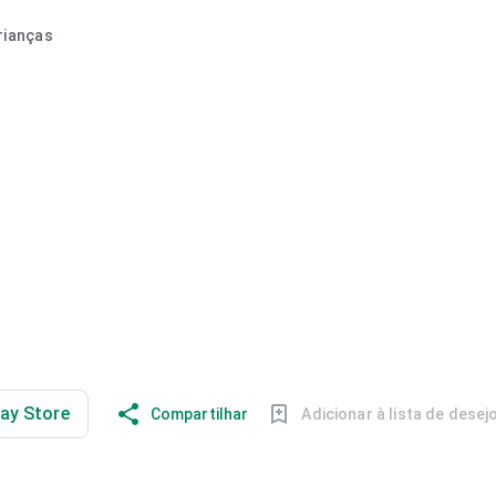
rianças
lay Store
Compartilhar
Adicionar à lista de desej