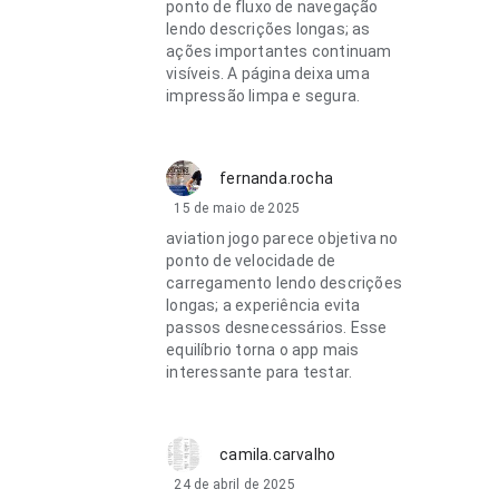
ponto de fluxo de navegação
lendo descrições longas; as
ações importantes continuam
visíveis. A página deixa uma
impressão limpa e segura.
fernanda.rocha
15 de maio de 2025
aviation jogo parece objetiva no
ponto de velocidade de
carregamento lendo descrições
longas; a experiência evita
passos desnecessários. Esse
equilíbrio torna o app mais
interessante para testar.
camila.carvalho
24 de abril de 2025