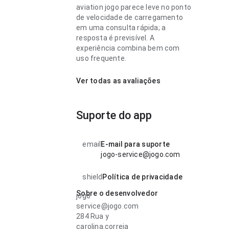
aviation jogo parece leve no ponto
de velocidade de carregamento
em uma consulta rápida; a
resposta é previsível. A
experiência combina bem com
uso frequente.
Ver todas as avaliações
Suporte do app
email
E-mail para suporte
jogo-service@jogo.com
shield
Política de privacidade
Sobre o desenvolvedor
jogo
service@jogo.com
284 Rua y
carolina.correia