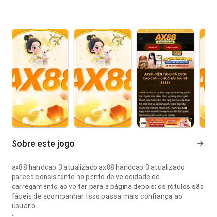
Sobre este jogo
ax88 handcap 3 atualizado ax88 handcap 3 atualizado
parece consistente no ponto de velocidade de
carregamento ao voltar para a página depois; os rótulos são
fáceis de acompanhar. Isso passa mais confiança ao
usuário.