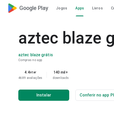
Google Play
Jogos
Apps
Livros
C
aztec blaze g
aztec blaze grátis
Compras no app
4.4
140 mil+
star
4689 avaliações
downloads
Instalar
Conferir no app P