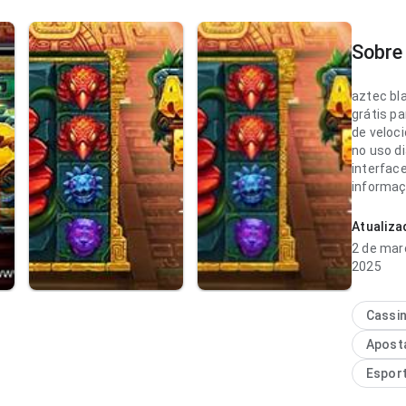
Sobre 
aztec bl
grátis p
de veloc
no uso di
interface
informaç
deixa um
segura.
Atualiz
2 de mar
aztec bla
2025
no ponto
carregam
detalhes
Cassi
continuam
Apost
deixa um
segura.
Espor