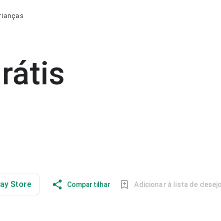
rianças
rátis
lay Store
Compartilhar
Adicionar à lista de desej