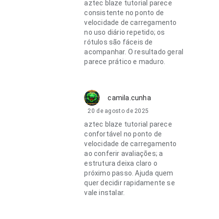
aztec blaze tutorial parece
consistente no ponto de
velocidade de carregamento
no uso diário repetido; os
rótulos são fáceis de
acompanhar. O resultado geral
parece prático e maduro.
camila.cunha
20 de agosto de 2025
aztec blaze tutorial parece
confortável no ponto de
velocidade de carregamento
ao conferir avaliações; a
estrutura deixa claro o
próximo passo. Ajuda quem
quer decidir rapidamente se
vale instalar.