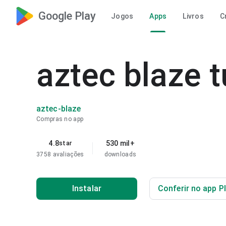
Google Play
Jogos
Apps
Livros
C
aztec blaze t
aztec-blaze
Compras no app
4.8
530 mil+
star
3758 avaliações
downloads
Instalar
Conferir no app P