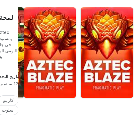
لمحة 
في جان
اليومي الم
هذ
تاريخ التح
ثابت في
12 سبتمبر 2025
بسرعة؛ ا
ي
كازينو
سلوت