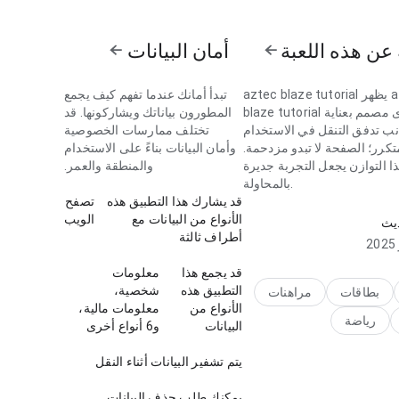
عن هذه اللعبة
أمان البيانات
aztec blaze tutorial يظهر aztec
تبدأ أمانك عندما تفهم كيف يجمع
blaze tutorial بمستوى مصمم بعناية
المطورون بياناتك ويشاركونها. قد
ب تدفق التنقل في الاستخدام
تختلف ممارسات الخصوصية
تكرر؛ الصفحة لا تبدو مزدحمة.
وأمان البيانات بناءً على الاستخدام
ا التوازن يجعل التجربة جديرة
والمنطقة والعمر.
بالمحاولة.
قد يشارك هذا التطبيق هذه
تصفح
يظهر aztec blaze tutorial بمستوى
الأنواع من البيانات مع
الويب
ديث
 جانب تدفق التنقل عند فحصه
أطراف ثالثة
لاستجابة متوقعة. هذا التوازن
جعل التجربة جديرة بالمحاولة.
قد يجمع هذا
معلومات
التطبيق هذه
شخصية،
بطاقات
مراهنات
الأنواع من
معلومات مالية،
رياضة
البيانات
و6 أنواع أخرى
يتم تشفير البيانات أثناء النقل
يمكنك طلب حذف البيانات