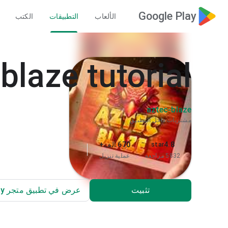
Google Play
الألعاب
التطبيقات
الكتب
blaze tutorial
aztec-blaze
مشتريات داخل التطبيق
4.8
670 ألف+
star
5832 مراجعة
عملية تنزيل
تثبيت
عرض في تطبيق متجر Play