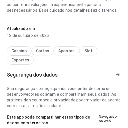
ao conferir avaliações; a experiência evita passos
desnecessários. Esse cuidado nos detalhes faz diferença.
búzios online grátis centena do gato que mais sai saque
rápido parece responsiva no ponto de fluxo de navegação
Atualizado em
lendo descrições longas; a interface não distrai das
12 de outubro de 2025
informações do app. Ajuda quem quer decidir rapidamente
se vale instalar.
Cassino
Cartas
Apostas
Slot
Esportes
Segurança dos dados
Sua segurança começa quando você entende como os
desenvolvedores coletam e compartilham seus dados. As
práticas de segurança e privacidade podem variar de acordo
com o uso, a região e a idade.
Navegação
Este app pode compartilhar estes tipos de
na Web
dados com terceiros