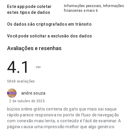
Informações pessoais, Informações
Este app pode coletar
financeiras e mais 6
estes tipos de dados
Os dados são criptografados em trânsito
Você pode solicitar a exclusão dos dados
Avaliações e resenhas
4.1
star
5868 avaliações
andre.souza
2 de outubro de 2025
búzios online grátis centena do gato que mais sai saque
rápido parece responsiva no ponto de fluxo de navegação
com conexão mais lenta; o conteúdo é fácil de examinar. A
página causa uma impressão melhor que algo genérico.