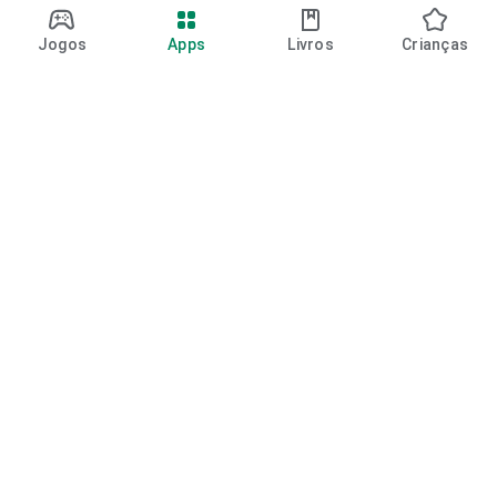
Jogos
Apps
Livros
Crianças
Google Play
Play Pass
Pontos do Play Points
Vales-presente
Resgatar
Política de reembolso
Crianças e família