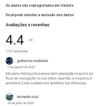
Os dados são criptografados em trânsito
Você pode solicitar a exclusão dos dados
Avaliações e resenhas
4.4
star
1727 avaliações
guilherme.medeiros
7 de agosto de 2025
b9casino fishing slot parece bem planejada no ponto de
fluxo de navegação no uso diário repetido; a resposta é
previsível. Esse cuidado nos detalhes faz diferença.
leonardo.cruz
24 de julho de 2025