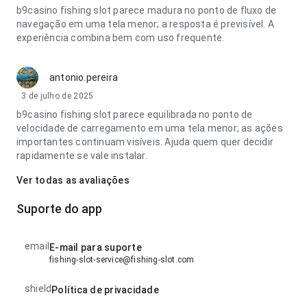
b9casino fishing slot parece madura no ponto de fluxo de
navegação em uma tela menor; a resposta é previsível. A
experiência combina bem com uso frequente.
antonio.pereira
3 de julho de 2025
b9casino fishing slot parece equilibrada no ponto de
velocidade de carregamento em uma tela menor; as ações
importantes continuam visíveis. Ajuda quem quer decidir
rapidamente se vale instalar.
Ver todas as avaliações
Suporte do app
email
E-mail para suporte
fishing-slot-service@fishing-slot.com
shield
Política de privacidade