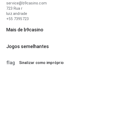
service@b9casino.com
723 Rua r
luiz.andrade
+55 7395723
Mais de b9casino
Jogos semelhantes
flag
Sinalizar como impróprio