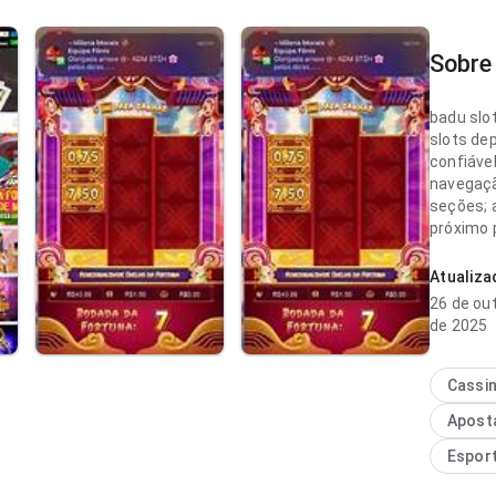
Sobre 
badu slo
slots de
confiável
navegaçã
seções; a
próximo 
combina 
Atualiz
badu slo
26 de ou
parece e
de 2025
fluxo de
menor; a 
Ajuda qu
Cassi
rapidamen
Apost
Espor