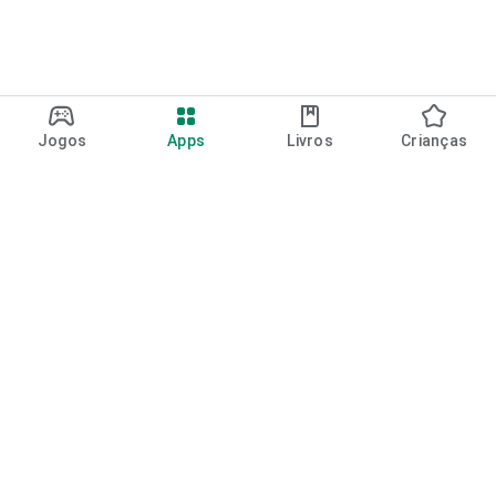
Jogos
Apps
Livros
Crianças
Google Play
Play Pass
Pontos do Play Points
Vales-presente
Resgatar
Política de reembolso