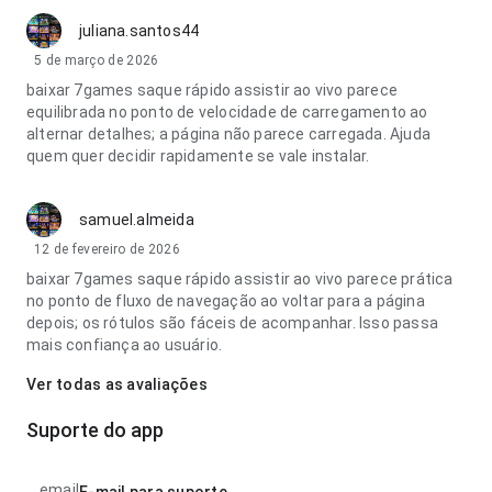
juliana.santos44
5 de março de 2026
baixar 7games saque rápido assistir ao vivo parece
equilibrada no ponto de velocidade de carregamento ao
alternar detalhes; a página não parece carregada. Ajuda
quem quer decidir rapidamente se vale instalar.
samuel.almeida
12 de fevereiro de 2026
baixar 7games saque rápido assistir ao vivo parece prática
no ponto de fluxo de navegação ao voltar para a página
depois; os rótulos são fáceis de acompanhar. Isso passa
mais confiança ao usuário.
Ver todas as avaliações
Suporte do app
email