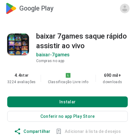
Google Play
baixar 7games saque rápido
assistir ao vivo
baixar-7games
Compras no app
4.4
690 mil+
star
3224 avaliações
Classificação Livre
info
downloads
Instalar
Conferir no app Play Store
Compartilhar
Adicionar à lista de desejos