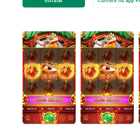
Instalar
Conferir no app P