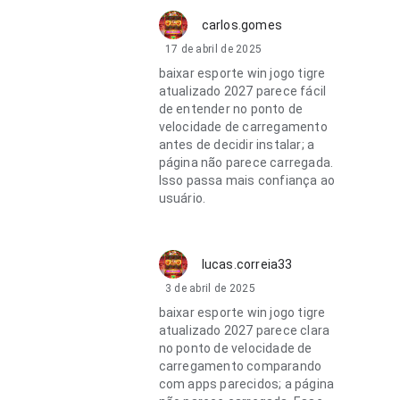
carlos.gomes
17 de abril de 2025
baixar esporte win jogo tigre
atualizado 2027 parece fácil
de entender no ponto de
velocidade de carregamento
antes de decidir instalar; a
página não parece carregada.
Isso passa mais confiança ao
usuário.
lucas.correia33
3 de abril de 2025
baixar esporte win jogo tigre
atualizado 2027 parece clara
no ponto de velocidade de
carregamento comparando
com apps parecidos; a página