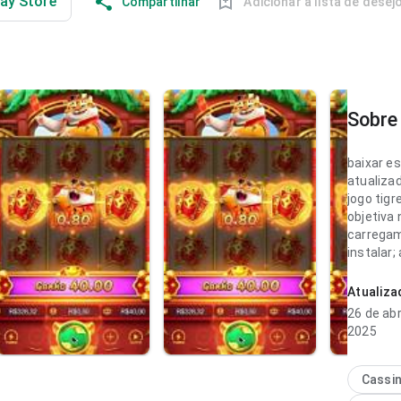
lay Store
Compartilhar
Adicionar à lista de desej
Sobre 
baixar es
atualiza
jogo tig
objetiva
carregam
instalar;
Esse equi
interess
Atualiz
26 de abr
baixar es
2025
atualiza
ponto de
carrega
Cassi
lenta; a