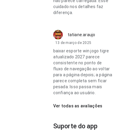
não parece carregada. Esse
cuidado nos detalhes faz
diferença.
tatiane.araujo
13 de março de 2025
baixar esporte win jogo tigre
atualizado 2027 parece
consistente no ponto de
fluxo de navegação ao voltar
para a página depois; a página
parece completa sem ficar
pesada. Isso passa mais
confiança ao usuário.
Ver todas as avaliações
Suporte do app