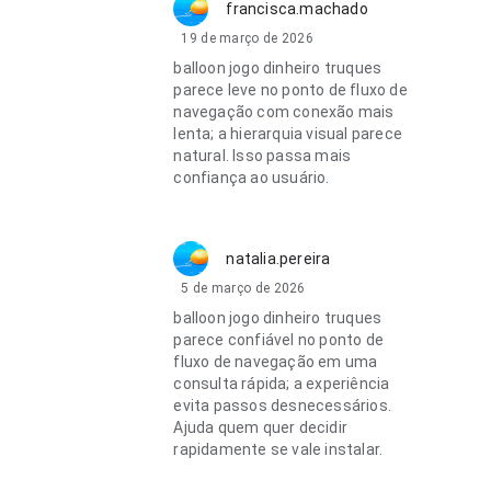
francisca.machado
19 de março de 2026
balloon jogo dinheiro truques
parece leve no ponto de fluxo de
navegação com conexão mais
lenta; a hierarquia visual parece
natural. Isso passa mais
confiança ao usuário.
natalia.pereira
5 de março de 2026
balloon jogo dinheiro truques
parece confiável no ponto de
fluxo de navegação em uma
consulta rápida; a experiência
evita passos desnecessários.
Ajuda quem quer decidir
rapidamente se vale instalar.