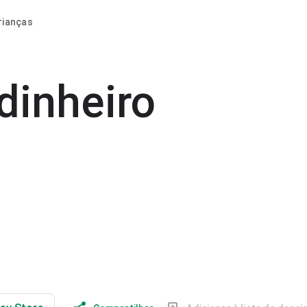
rianças
dinheiro