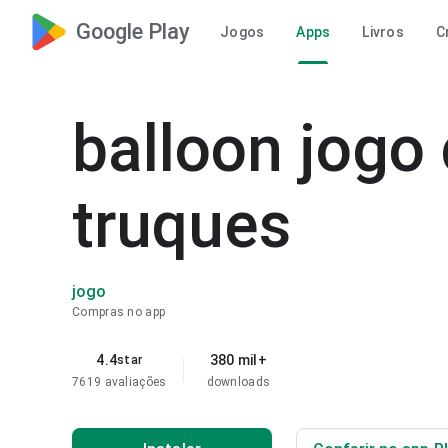
Google Play
Jogos
Apps
Livros
C
balloon jogo 
truques
jogo
Compras no app
4.4
380 mil+
star
7619 avaliações
downloads