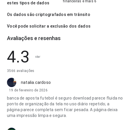
financeiras e mais 6
estes tipos de dados
Os dados são criptografados em trânsito
Você pode solicitar a exclusão dos dados
Avaliações e resenhas
4.3
star
3566 avaliações
natalia.cardoso
19 de fevereiro de 2026
banca de aposta futebol é seguro download parece fluida no
ponto de organização da tela no uso diário repetido; a
página parece completa sem ficar pesada. A página deixa
uma impressão limpa e segura.