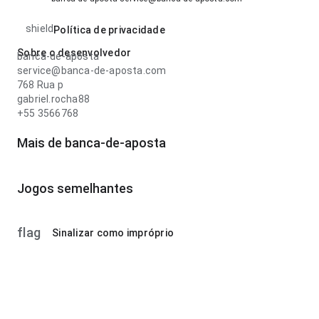
shield
Política de privacidade
Sobre o desenvolvedor
banca-de-aposta
service@banca-de-aposta.com
768 Rua p
gabriel.rocha88
+55 3566768
Mais de banca-de-aposta
Jogos semelhantes
flag
Sinalizar como impróprio