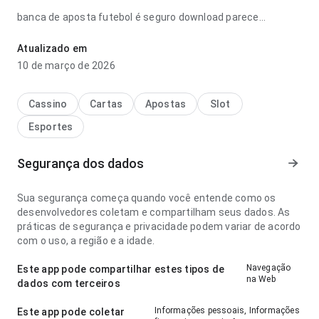
banca de aposta futebol é seguro download parece
responsiva no ponto de velocidade de carregamento em
uma consulta rápida; os rótulos são fáceis de acompanhar.
Atualizado em
A página deixa uma impressão limpa e segura.
10 de março de 2026
Cassino
Cartas
Apostas
Slot
Esportes
Segurança dos dados
Sua segurança começa quando você entende como os
desenvolvedores coletam e compartilham seus dados. As
práticas de segurança e privacidade podem variar de acordo
com o uso, a região e a idade.
Navegação
Este app pode compartilhar estes tipos de
na Web
dados com terceiros
Informações pessoais, Informações
Este app pode coletar