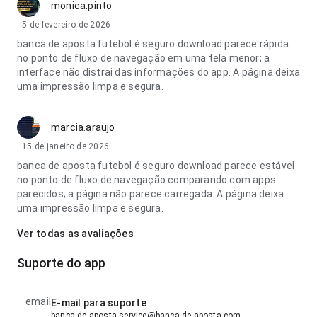
monica.pinto
5 de fevereiro de 2026
banca de aposta futebol é seguro download parece rápida
no ponto de fluxo de navegação em uma tela menor; a
interface não distrai das informações do app. A página deixa
uma impressão limpa e segura.
marcia.araujo
15 de janeiro de 2026
banca de aposta futebol é seguro download parece estável
no ponto de fluxo de navegação comparando com apps
parecidos; a página não parece carregada. A página deixa
uma impressão limpa e segura.
Ver todas as avaliações
Suporte do app
email
E-mail para suporte
banca-de-aposta-service@banca-de-aposta.com