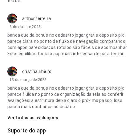
testar.
arthur.ferreira
3 de abril de 2025
banca que da bonus no cadastro jogar gratis deposito pix
parece clara no ponto de fluxo de navegação comparando
com apps parecidos; os rótulos são fáceis de acompanhar.
Esse equilíbrio torna o app mais interessante para testar.
cristina.ribeiro
13 de março de 2025
banca que da bonus no cadastro jogar gratis deposito pix
parece fluida no ponto de organização da tela ao conferir
avaliações; a estrutura deixa claro o próximo passo. Isso
passa mais confiança ao usuário.
Ver todas as avaliações
Suporte do app