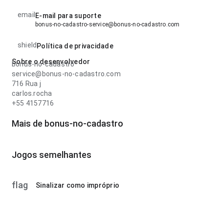
email
E-mail para suporte
bonus-no-cadastro-service@bonus-no-cadastro.com
shield
Política de privacidade
Sobre o desenvolvedor
bonus-no-cadastro
service@bonus-no-cadastro.com
716 Rua j
carlos.rocha
+55 4157716
Mais de bonus-no-cadastro
Jogos semelhantes
flag
Sinalizar como impróprio