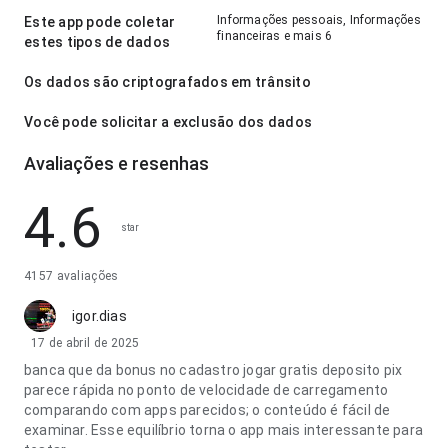
Informações pessoais, Informações
Este app pode coletar
financeiras e mais 6
estes tipos de dados
Os dados são criptografados em trânsito
Você pode solicitar a exclusão dos dados
Avaliações e resenhas
4.6
star
4157 avaliações
igor.dias
17 de abril de 2025
banca que da bonus no cadastro jogar gratis deposito pix
parece rápida no ponto de velocidade de carregamento
comparando com apps parecidos; o conteúdo é fácil de
examinar. Esse equilíbrio torna o app mais interessante para