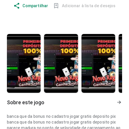
Compartilhar
Adicionar à lista de desejos
Sobre este jogo
banca que da bonus no cadastro jogar gratis deposito pix
banca que da bonus no cadastro jogar gratis deposito pix
parece madura no ponto de velocidade de carregamento ao