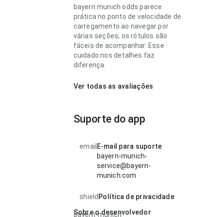
bayern munich odds parece
prática no ponto de velocidade de
carregamento ao navegar por
várias seções; os rótulos são
fáceis de acompanhar. Esse
cuidado nos detalhes faz
diferença.
Ver todas as avaliações
Suporte do app
email
E-mail para suporte
bayern-munich-
service@bayern-
munich.com
shield
Política de privacidade
Sobre o desenvolvedor
bayern-munich