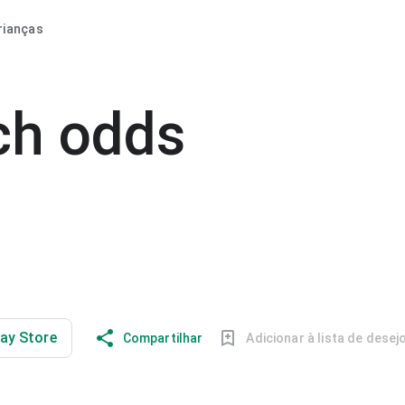
rianças
ch odds
lay Store
Compartilhar
Adicionar à lista de desej