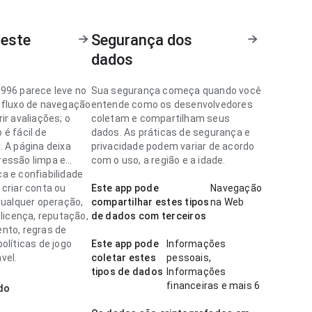
 este
Segurança dos
dados
996 parece leve no
Sua segurança começa quando você
 fluxo de navegação
entende como os desenvolvedores
ir avaliações; o
coletam e compartilham seus
 é fácil de
dados. As práticas de segurança e
. A página deixa
privacidade podem variar de acordo
essão limpa e
com o uso, a região e a idade.
a e confiabilidade
 criar conta ou
Este app pode
Navegação
rece fluida no
qualquer operação,
compartilhar estes tipos
na Web
 fluxo de navegação
 licença, reputação,
de dados com terceiros
scrições longas; o
nto, regras de
 é fácil de
olíticas de jogo
Este app pode
Informações
. O resultado geral
vel.
coletar estes
pessoais,
rático e maduro.
tipos de dados
Informações
financeiras e mais 6
do