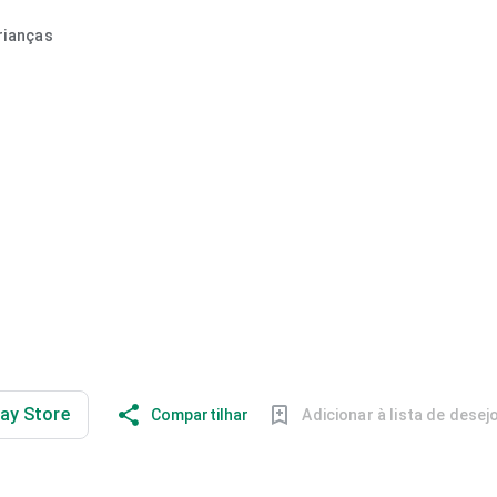
rianças
lay Store
Compartilhar
Adicionar à lista de desej