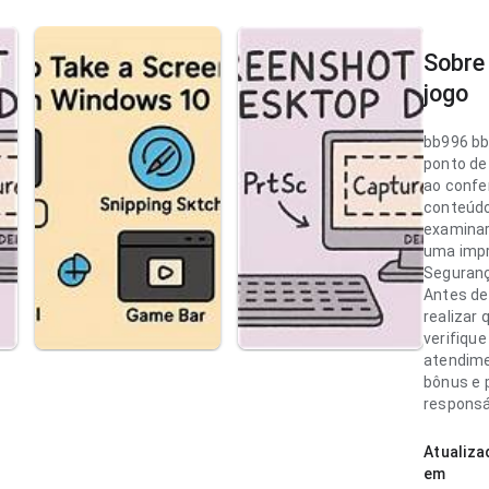
Sobre
jogo
bb996 bb
ponto de
ao confer
conteúdo
examinar
uma impr
segura.
Seguranç
Antes de
bb996 pa
realizar 
ponto de
verifique
lendo de
atendime
conteúdo
bônus e p
examinar
responsá
parece p
Atualiza
em