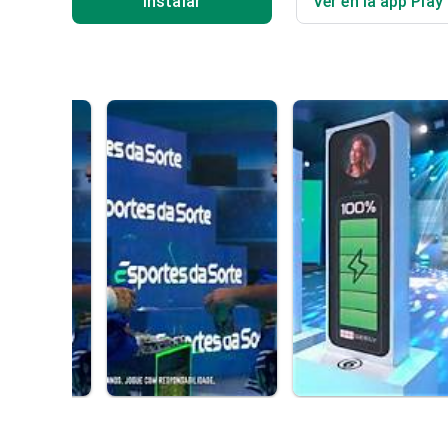
Instalar
Ver en la app Play