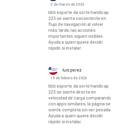
5 de marzo de 2026
bbb esporte da sorte handicap
225 se siente consistente en
flujo de navegación al volver
más tarde; las acciones
importantes siguen visibles.
Ayuda a quien quiere decidir
rápido si instalar.
luis.perez
19 de febrero de 2026
bbb esporte da sorte handicap
225 se siente directa en
velocidad de carga comparando
con apps similares; la página se
siente completa sin ser pesada.
Ayuda a quien quiere decidir
rápido si instalar.