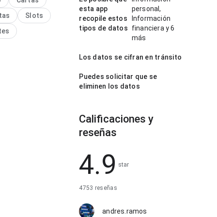
o
Cartas
les se nota.
esta app
personal,
tas
Slots
recopile estos
Información
tipos de datos
financiera y 6
tes
más
Los datos se cifran en tránsito
Puedes solicitar que se
eliminen los datos
Calificaciones y
reseñas
4.9
star
4753 reseñas
andres.ramos