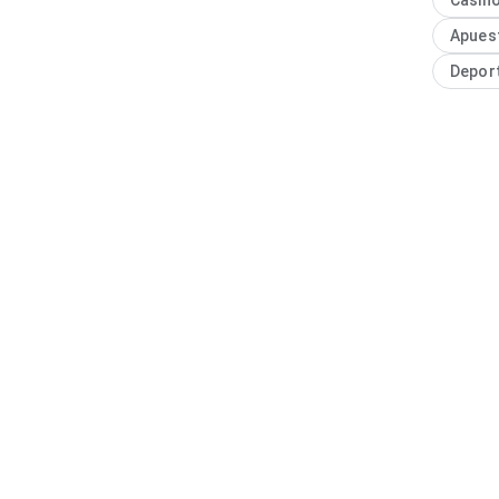
Casin
los detal
Apues
Depor