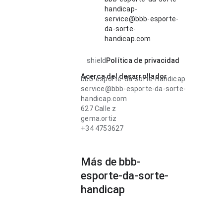
handicap-
service@bbb-esporte-
da-sorte-
handicap.com
shield
Política de privacidad
Acerca del desarrollador
bbb-esporte-da-sorte-handicap
service@bbb-esporte-da-sorte-
handicap.com
627 Calle z
gema.ortiz
+34 4753627
Más de bbb-
esporte-da-sorte-
handicap