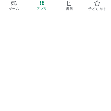
ゲーム
アプリ
書籍
子ども向け
Google Play
Play Pass
Play ポイント
ギフトカード
コードを使用
返金ポリシー
子ども向けと家族
保護者向けガイド