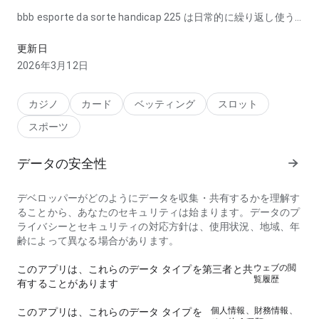
bbb esporte da sorte handicap 225 は日常的に繰り返し使う
ときに読み込み速度が実用的で、重要な操作が見つけやすいで
す。すばやく判断したい人に役立ちます。
更新日
2026年3月12日
カジノ
カード
ベッティング
スロット
スポーツ
データの安全性
デベロッパーがどのようにデータを収集・共有するかを理解す
ることから、あなたのセキュリティは始まります。データのプ
ライバシーとセキュリティの対応方針は、使用状況、地域、年
齢によって異なる場合があります。
ウェブの閲
このアプリは、これらのデータ タイプを第三者と共
覧履歴
有することがあります
個人情報、財務情報、
このアプリは、これらのデータ タイプを