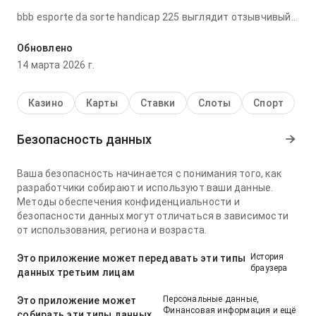
bbb esporte da sorte handicap 225 выглядит отзывчивый в
части скорость загрузки при просмотре нескольких
разделов; контент легко просматривать. Опыт подходит
Обновлено
для частого использования.
14 марта 2026 г.
Казино
Карты
Ставки
Слоты
Спорт
Безопасность данных
Ваша безопасность начинается с понимания того, как
разработчики собирают и используют ваши данные.
Методы обеспечения конфиденциальности и
безопасности данных могут отличаться в зависимости
от использования, региона и возраста.
История
Это приложение может передавать эти типы
браузера
данных третьим лицам
Персональные данные,
Это приложение может
Финансовая информация и ещё
собирать эти типы данных