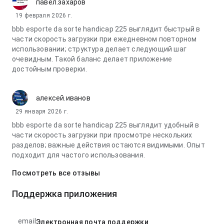
павел.захаров
19 февраля 2026 г.
bbb esporte da sorte handicap 225 выглядит быстрый в
части скорость загрузки при ежедневном повторном
использовании; структура делает следующий шаг
очевидным. Такой баланс делает приложение
достойным проверки.
алексей.иванов
29 января 2026 г.
bbb esporte da sorte handicap 225 выглядит удобный в
части скорость загрузки при просмотре нескольких
разделов; важные действия остаются видимыми. Опыт
подходит для частого использования.
Посмотреть все отзывы
Поддержка приложения
email
Электронная почта поддержки