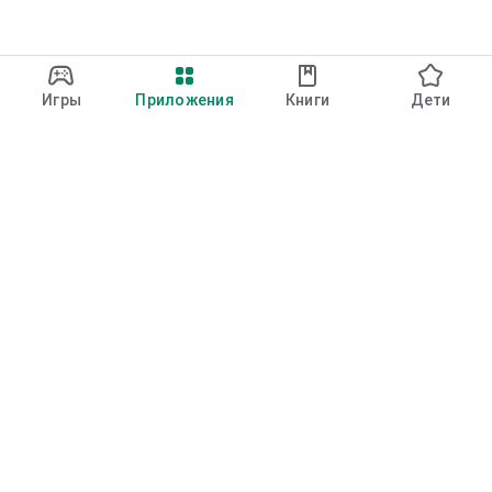
Игры
Приложения
Книги
Дети
Google Play
Play Pass
Play Points
Подарочные карты
Использовать промокод
Политика возврата