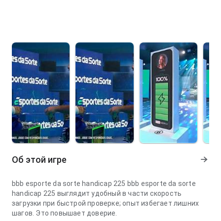
Об этой игре
bbb esporte da sorte handicap 225 bbb esporte da sorte
handicap 225 выглядит удобный в части скорость
загрузки при быстрой проверке; опыт избегает лишних
шагов. Это повышает доверие.