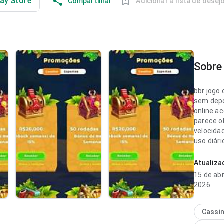
lay Store
Compartilhar
Adicionar à lista de desej
Sobre 
bbr jogo 
sem depó
online a
parece o
velocida
uso diári
evita pa
Esse cui
Atualiz
diferenç
15 de abr
2026
bbr jogo 
sem depó
no ponto
Cassi
em uma c