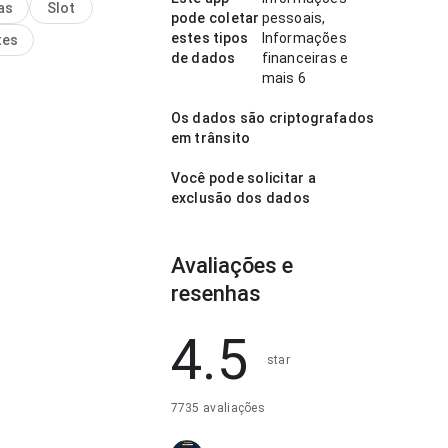
as
Slot
ompleta sem ficar
pode coletar
pessoais,
A página causa uma
estes tipos
Informações
tes
o melhor que algo
de dados
financeiras e
.
mais 6
Os dados são criptografados
em trânsito
Você pode solicitar a
exclusão dos dados
Avaliações e
resenhas
4.5
star
7735 avaliações