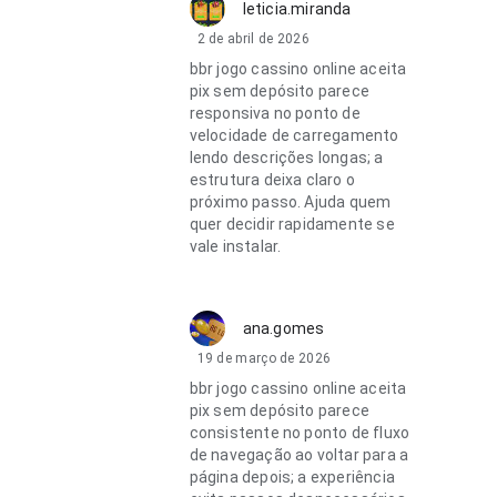
leticia.miranda
2 de abril de 2026
bbr jogo cassino online aceita
pix sem depósito parece
responsiva no ponto de
velocidade de carregamento
lendo descrições longas; a
estrutura deixa claro o
próximo passo. Ajuda quem
quer decidir rapidamente se
vale instalar.
ana.gomes
19 de março de 2026
bbr jogo cassino online aceita
pix sem depósito parece
consistente no ponto de fluxo
de navegação ao voltar para a
página depois; a experiência