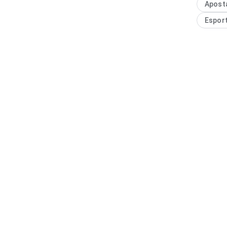
Apost
parece c
pesada. 
Espor
impressã
genérico