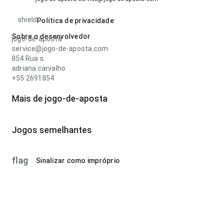
shield
Política de privacidade
Sobre o desenvolvedor
jogo-de-aposta
service@jogo-de-aposta.com
854 Rua s
adriana.carvalho
+55 2691854
Mais de jogo-de-aposta
Jogos semelhantes
flag
Sinalizar como impróprio