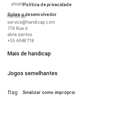
shield
Política de privacidade
Sobre o desenvolvedor
handicap
service@handicap.com
718 Rua d
aline.santos
+55 6948718
Mais de handicap
Jogos semelhantes
flag
Sinalizar como impróprio