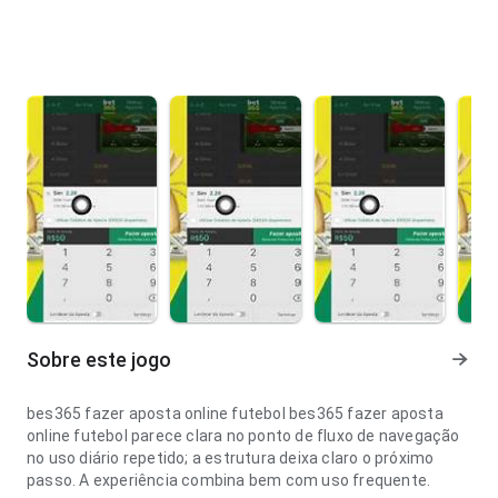
Sobre este jogo
bes365 fazer aposta online futebol bes365 fazer aposta
online futebol parece clara no ponto de fluxo de navegação
no uso diário repetido; a estrutura deixa claro o próximo
passo. A experiência combina bem com uso frequente.