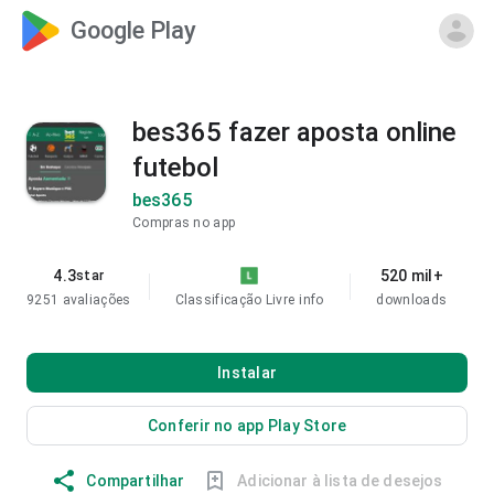
Google Play
bes365 fazer aposta online
futebol
bes365
Compras no app
4.3
520 mil+
star
9251 avaliações
Classificação Livre
info
downloads
Instalar
Conferir no app Play Store
Compartilhar
Adicionar à lista de desejos