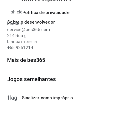
shield
Política de privacidade
Sobre o desenvolvedor
bes365
service@bes365.com
214 Rua g
bianca.moreira
+55 9251214
Mais de bes365
Jogos semelhantes
flag
Sinalizar como impróprio