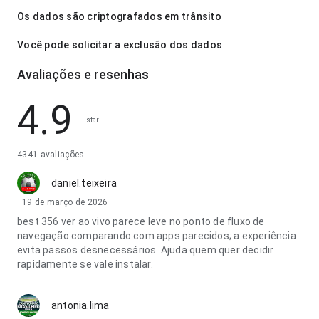
Os dados são criptografados em trânsito
Você pode solicitar a exclusão dos dados
Avaliações e resenhas
4.9
star
4341 avaliações
daniel.teixeira
19 de março de 2026
best 356 ver ao vivo parece leve no ponto de fluxo de
navegação comparando com apps parecidos; a experiência
evita passos desnecessários. Ajuda quem quer decidir
rapidamente se vale instalar.
antonia.lima