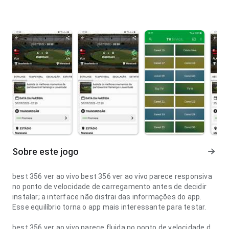
Sobre este jogo
best 356 ver ao vivo best 356 ver ao vivo parece responsiva
no ponto de velocidade de carregamento antes de decidir
instalar; a interface não distrai das informações do app.
Esse equilíbrio torna o app mais interessante para testar.
best 356 ver ao vivo parece fluida no ponto de velocidade de