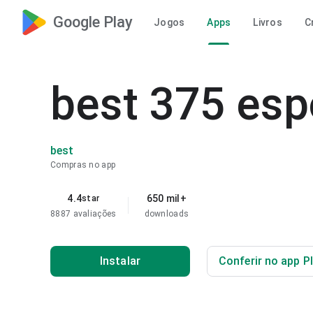
Google Play
Jogos
Apps
Livros
C
best 375 esp
best
Compras no app
4.4
650 mil+
star
8887 avaliações
downloads
Instalar
Conferir no app P