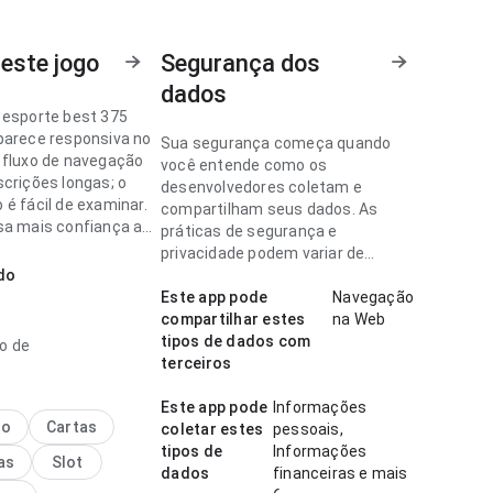
este jogo
Segurança dos
dados
 esporte best 375
parece responsiva no
Sua segurança começa quando
 fluxo de navegação
você entende como os
scrições longas; o
desenvolvedores coletam e
 é fácil de examinar.
compartilham seus dados. As
sa mais confiança ao
práticas de segurança e
privacidade podem variar de
do
acordo com o uso, a região e a
 esporte parece fluida
idade.
Este app pode
Navegação
 de organização da
compartilhar estes
na Web
uma tela menor; a
tipos de dados com
o de
arece completa sem
terceiros
sada. Ajuda quem quer
rapidamente se vale
Este app pode
Informações
no
Cartas
coletar estes
pessoais,
tipos de
Informações
as
Slot
dados
financeiras e mais