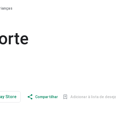
rianças
orte
lay Store
Compartilhar
Adicionar à lista de desej