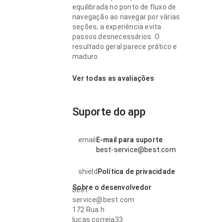
equilibrada no ponto de fluxo de
navegação ao navegar por várias
seções; a experiência evita
passos desnecessários. O
resultado geral parece prático e
maduro.
Ver todas as avaliações
Suporte do app
email
E-mail para suporte
best-service@best.com
shield
Política de privacidade
Sobre o desenvolvedor
best
service@best.com
172 Rua h
lucas.correia33