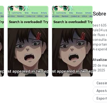
Sobre 
best 635
rule34 u
de fluxo
consulta
importan
A experi
com uso 
Atualiz
best 635
20 de ma
estável 
de 2025
de carre
menor; a 
parece n
Cassi
uma impr
Apost
genérico
Espor