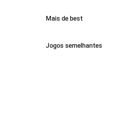
Mais de best
Jogos semelhantes