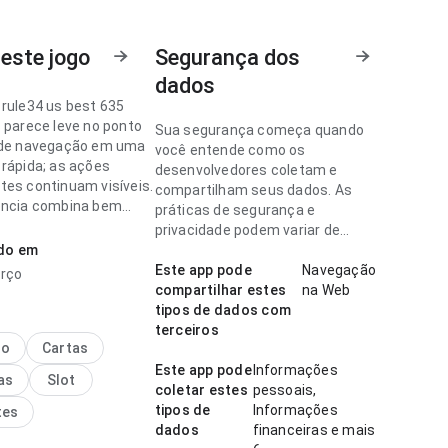
este jogo
Segurança dos
dados
 rule34 us best 635
s parece leve no ponto
Sua segurança começa quando
 de navegação em uma
você entende como os
 rápida; as ações
desenvolvedores coletam e
tes continuam visíveis.
compartilham seus dados. As
ência combina bem
práticas de segurança e
frequente.
privacidade podem variar de
ado em
acordo com o uso, a região e a
 rule34 us parece
idade.
Este app pode
Navegação
rço
no ponto de velocidade
compartilhar estes
na Web
gamento em uma tela
tipos de dados com
hierarquia visual
terceiros
atural. A página causa
no
Cartas
essão melhor que algo
Este app pode
Informações
as
Slot
.
coletar estes
pessoais,
tipos de
Informações
tes
dados
financeiras e mais