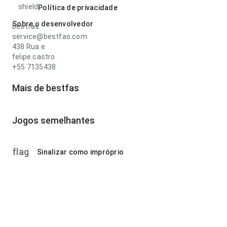
shield
Política de privacidade
Sobre o desenvolvedor
bestfas
service@bestfas.com
438 Rua e
felipe.castro
+55 7135438
Mais de bestfas
Jogos semelhantes
flag
Sinalizar como impróprio