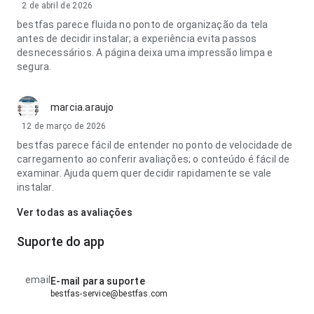
2 de abril de 2026
bestfas parece fluida no ponto de organização da tela
antes de decidir instalar; a experiência evita passos
desnecessários. A página deixa uma impressão limpa e
segura.
marcia.araujo
12 de março de 2026
bestfas parece fácil de entender no ponto de velocidade de
carregamento ao conferir avaliações; o conteúdo é fácil de
examinar. Ajuda quem quer decidir rapidamente se vale
instalar.
Ver todas as avaliações
Suporte do app
email
E-mail para suporte
bestfas-service@bestfas.com