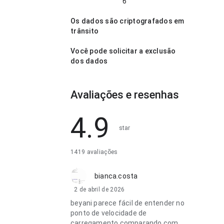
6
Os dados são criptografados em
trânsito
Você pode solicitar a exclusão
dos dados
Avaliações e resenhas
4.9
star
1419 avaliações
bianca.costa
2 de abril de 2026
beyani parece fácil de entender no
ponto de velocidade de
carregamento comparando com