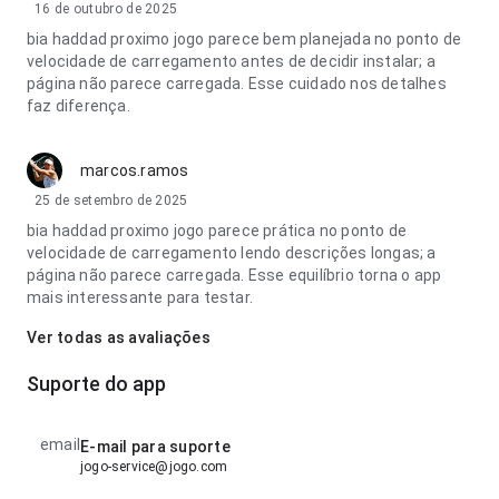
16 de outubro de 2025
bia haddad proximo jogo parece bem planejada no ponto de
velocidade de carregamento antes de decidir instalar; a
página não parece carregada. Esse cuidado nos detalhes
faz diferença.
marcos.ramos
25 de setembro de 2025
bia haddad proximo jogo parece prática no ponto de
velocidade de carregamento lendo descrições longas; a
página não parece carregada. Esse equilíbrio torna o app
mais interessante para testar.
Ver todas as avaliações
Suporte do app
email
E-mail para suporte
jogo-service@jogo.com