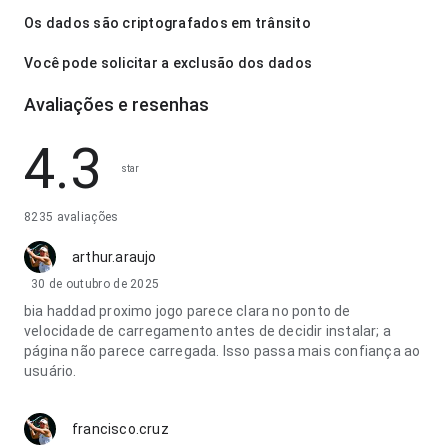
Os dados são criptografados em trânsito
Você pode solicitar a exclusão dos dados
Avaliações e resenhas
4.3
star
8235 avaliações
arthur.araujo
30 de outubro de 2025
bia haddad proximo jogo parece clara no ponto de
velocidade de carregamento antes de decidir instalar; a
página não parece carregada. Isso passa mais confiança ao
usuário.
francisco.cruz