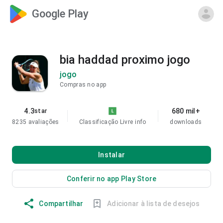
Google Play
bia haddad proximo jogo
jogo
Compras no app
4.3
680 mil+
star
8235 avaliações
Classificação Livre
info
downloads
Instalar
Conferir no app Play Store
Compartilhar
Adicionar à lista de desejos