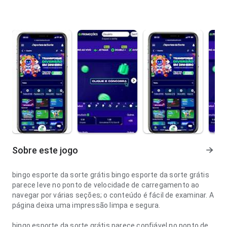
Sobre este jogo
bingo esporte da sorte grátis bingo esporte da sorte grátis
parece leve no ponto de velocidade de carregamento ao
navegar por várias seções; o conteúdo é fácil de examinar. A
página deixa uma impressão limpa e segura.
bingo esporte da sorte grátis parece confiável no ponto de