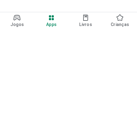
Jogos
Apps
Livros
Crianças
Google Play
Play Pass
Pontos do Play Points
Vales-presente
Resgatar
Política de reembolso