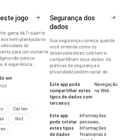
este jogo
Segurança dos
dados
ette game bk7 roulette
ece bem planejada no
Sua segurança começa quando
 velocidade de
você entende como os
ento para um visitante
desenvolvedores coletam e
página não parece
compartilham seus dados. As
a. A experiência
práticas de segurança e
 bem com uso
privacidade podem variar de
e.
ado em
acordo com o uso, a região e a
idade.
Este app pode
Navegação
rço
ette game parece
compartilhar estes
na Web
o ponto de fluxo de
tipos de dados com
ão em uma consulta
terceiros
 experiência evita
no
Cartas
esnecessários. A
Este app
Informações
as
Slot
cia combina bem com
pode coletar
pessoais,
uente.
estes tipos
Informações
tes
de dados
financeiras e