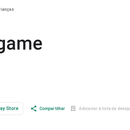
rianças
 game
lay Store
Compartilhar
Adicionar à lista de desej