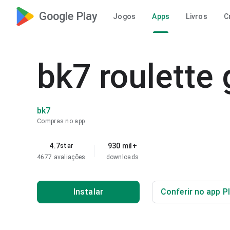
Google Play
Jogos
Apps
Livros
C
bk7 roulette
bk7
Compras no app
4.7
930 mil+
star
4677 avaliações
downloads
Instalar
Conferir no app P