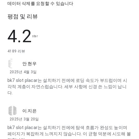
데이터 삭제를 요청할 수 있습니다
평점 및 리뷰
4.2
star
4189 리뷰
안.현우
2025년 4월 3일
bk7 slot placar는 설치하기 전에에 로딩 속도가 부드럽이며 시
각적 계층이 자연스럽습니다. 세부 사항에 신경 쓴 느낌이 납니
다.
이.지은
2025년 3월 20일
bk7 slot placar는 설치하기 전에에 탐색 흐름가 완성도 높이며
페이지가 복잡하게 느껴지지 않습니다. 이 균형 덕분에 시도해 볼