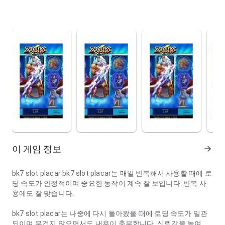
이 게임 정보
bk7 slot placar bk7 slot placar는 매일 반복해서 사용할 때에 로
딩 속도가 안정적이며 중요한 동작이 계속 잘 보입니다. 반복 사
용에도 잘 맞습니다.
bk7 slot placar는 나중에 다시 돌아왔을 때에 로딩 속도가 일관
되이며 무겁지 않으면서도 내용이 충분합니다. 신뢰감을 높여 줍