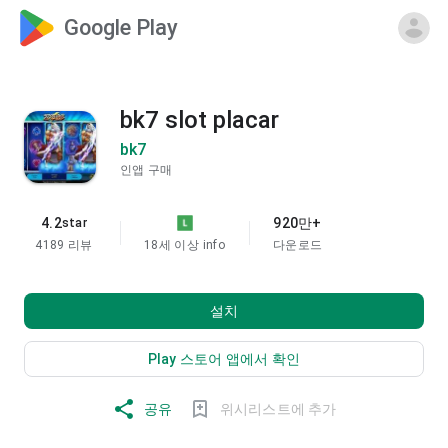
Google Play
bk7 slot placar
bk7
인앱 구매
4.2
920만+
star
4189 리뷰
18세 이상
info
다운로드
설치
Play 스토어 앱에서 확인
공유
위시리스트에 추가