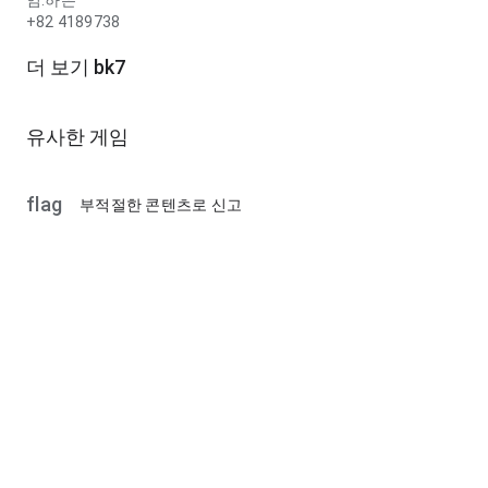
임.하은
+82 4189738
더 보기 bk7
유사한 게임
flag
부적절한 콘텐츠로 신고