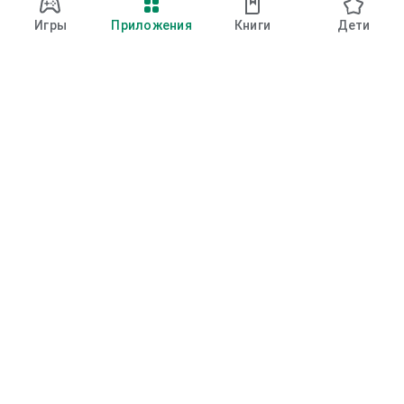
Игры
Приложения
Книги
Дети
Google Play
Play Pass
Play Points
Подарочные карты
Использовать промокод
Политика возврата
Дети и семья
Руководство для родителей