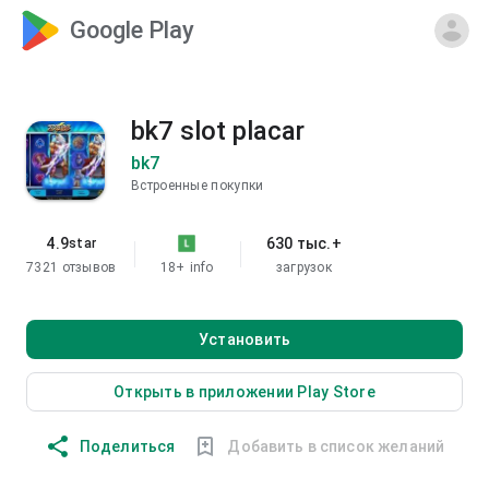
Google Play
bk7 slot placar
bk7
Встроенные покупки
4.9
630 тыс.+
star
7321 отзывов
18+
info
загрузок
Установить
Открыть в приложении Play Store
Поделиться
Добавить в список желаний