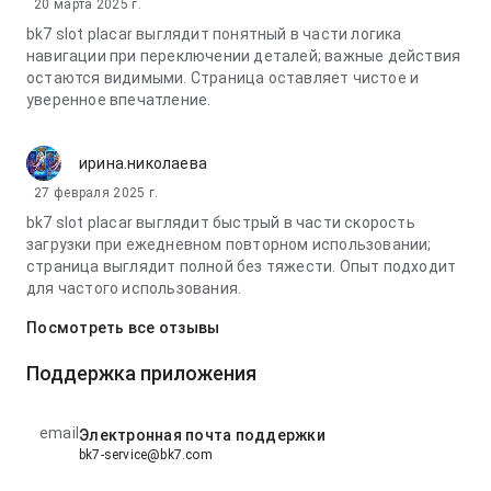
20 марта 2025 г.
bk7 slot placar выглядит понятный в части логика
навигации при переключении деталей; важные действия
остаются видимыми. Страница оставляет чистое и
уверенное впечатление.
ирина.николаева
27 февраля 2025 г.
bk7 slot placar выглядит быстрый в части скорость
загрузки при ежедневном повторном использовании;
страница выглядит полной без тяжести. Опыт подходит
для частого использования.
Посмотреть все отзывы
Поддержка приложения
email
Электронная почта поддержки
bk7-service@bk7.com