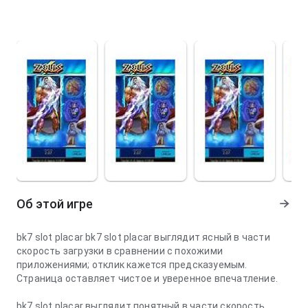
Об этой игре
bk7 slot placar bk7 slot placar выглядит ясный в части
скорость загрузки в сравнении с похожими
приложениями; отклик кажется предсказуемым.
Страница оставляет чистое и уверенное впечатление.
bk7 slot placar выглядит понятный в части скорость