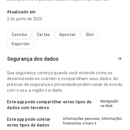
navegação antes de decidir instalar; a resposta é previsível.
A experiência combina bem com uso frequente.
Atualizado em
2 de junho de 2025
Cassino
Cartas
Apostas
Slot
Esportes
Segurança dos dados
Sua segurança começa quando você entende como os
desenvolvedores coletam e compartilham seus dados. As
práticas de segurança e privacidade podem variar de acordo
com o uso, a região e a idade.
Navegação
Este app pode compartilhar estes tipos de
na Web
dados com terceiros
Informações pessoais, Informações
Este app pode coletar
financeiras e mais 6
estes tipos de dados