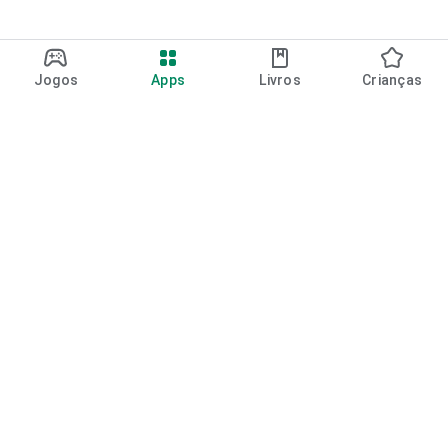
Jogos
Apps
Livros
Crianças
Google Play
Play Pass
Pontos do Play Points
Vales-presente
Resgatar
Política de reembolso