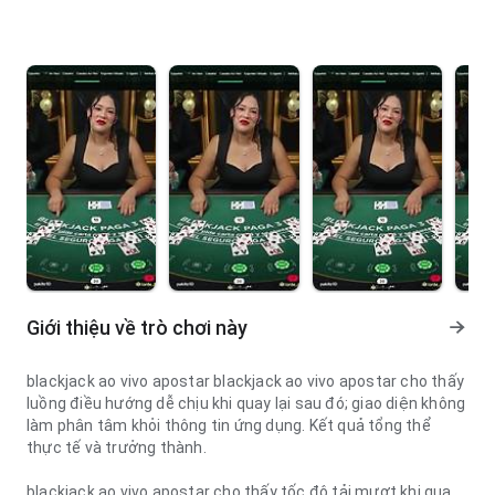
Giới thiệu về trò chơi này
blackjack ao vivo apostar blackjack ao vivo apostar cho thấy
luồng điều hướng dễ chịu khi quay lại sau đó; giao diện không
làm phân tâm khỏi thông tin ứng dụng. Kết quả tổng thể
thực tế và trưởng thành.
blackjack ao vivo apostar cho thấy tốc độ tải mượt khi quay