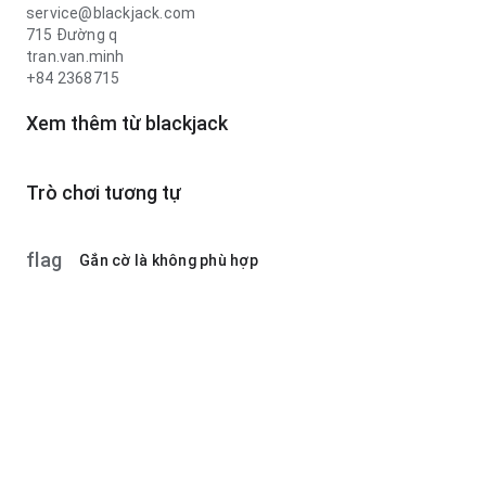
service@blackjack.com
715 Đường q
tran.van.minh
+84 2368715
Xem thêm từ blackjack
Trò chơi tương tự
flag
Gắn cờ là không phù hợp