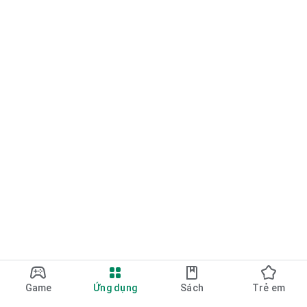
Game
Ứng dụng
Sách
Trẻ em