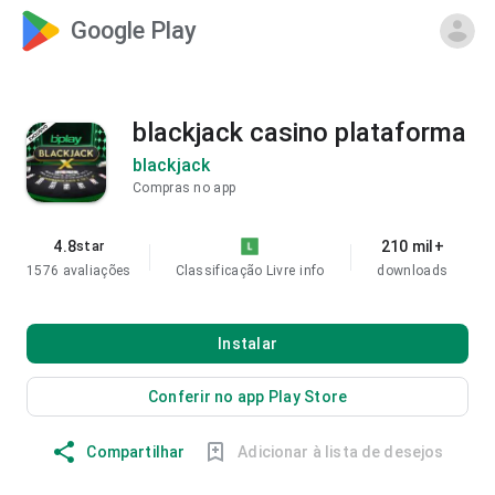
Google Play
blackjack casino plataforma
blackjack
Compras no app
4.8
210 mil+
star
1576 avaliações
Classificação Livre
info
downloads
Instalar
Conferir no app Play Store
Compartilhar
Adicionar à lista de desejos