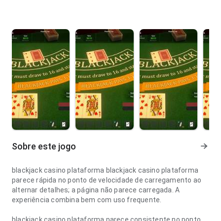
Sobre este jogo
blackjack casino plataforma blackjack casino plataforma
parece rápida no ponto de velocidade de carregamento ao
alternar detalhes; a página não parece carregada. A
experiência combina bem com uso frequente.
blackjack casino plataforma parece consistente no ponto