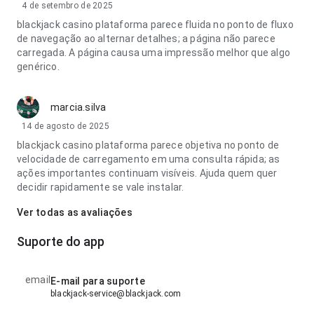
4 de setembro de 2025
blackjack casino plataforma parece fluida no ponto de fluxo
de navegação ao alternar detalhes; a página não parece
carregada. A página causa uma impressão melhor que algo
genérico.
marcia.silva
14 de agosto de 2025
blackjack casino plataforma parece objetiva no ponto de
velocidade de carregamento em uma consulta rápida; as
ações importantes continuam visíveis. Ajuda quem quer
decidir rapidamente se vale instalar.
Ver todas as avaliações
Suporte do app
email
E-mail para suporte
blackjack-service@blackjack.com