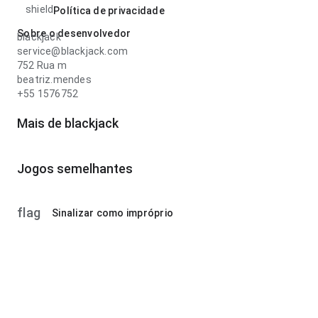
shield
Política de privacidade
Sobre o desenvolvedor
blackjack
service@blackjack.com
752 Rua m
beatriz.mendes
+55 1576752
Mais de blackjack
Jogos semelhantes
flag
Sinalizar como impróprio