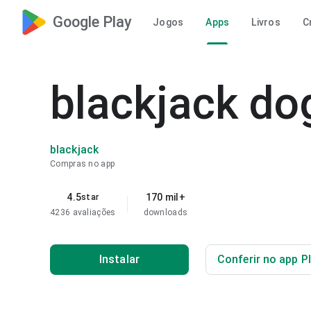
Google Play
Jogos
Apps
Livros
C
blackjack do
blackjack
Compras no app
4.5
170 mil+
star
4236 avaliações
downloads
Instalar
Conferir no app P