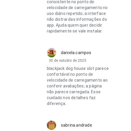
consistente no ponto de
velocidade de carregamento no
uso diário repetido; a interface
não distrai das informações do
app. Ajuda quem quer decidir
rapidamente se vale instalar.
daniela.campos
30 de outubro de 2025
blackjack dog house slot parece
confortável no ponto de
velocidade de carregamento ao
conferir avaliações; a página
não parece carregada. Esse
cuidado nos detalhes faz
diferença.
sabrina.andrade