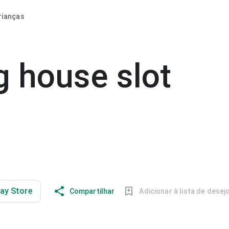
rianças
g house slot
lay Store
Compartilhar
Adicionar à lista de desej