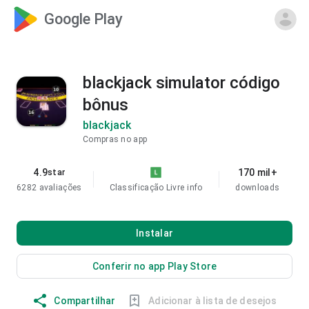
Google Play
blackjack simulator código
bônus
blackjack
Compras no app
4.9
170 mil+
star
6282 avaliações
Classificação Livre
info
downloads
Instalar
Conferir no app Play Store
Compartilhar
Adicionar à lista de desejos