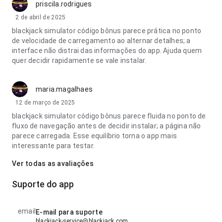
priscila.rodrigues
2 de abril de 2025
blackjack simulator código bônus parece prática no ponto
de velocidade de carregamento ao alternar detalhes; a
interface não distrai das informações do app. Ajuda quem
quer decidir rapidamente se vale instalar.
maria.magalhaes
12 de março de 2025
blackjack simulator código bônus parece fluida no ponto de
fluxo de navegação antes de decidir instalar; a página não
parece carregada. Esse equilíbrio torna o app mais
interessante para testar.
Ver todas as avaliações
Suporte do app
email
E-mail para suporte
blackjack-service@blackjack.com