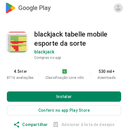
Google Play
blackjack tabelle mobile
esporte da sorte
blackjack
Compras no app
4.5
530 mil+
star
8716 avaliações
Classificação Livre
info
downloads
Instalar
Conferir no app Play Store
Compartilhar
Adicionar à lista de desejos