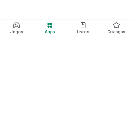
Jogos
Apps
Livros
Crianças
Google Play
Play Pass
Pontos do Play Points
Vales-presente
Resgatar
Política de reembolso