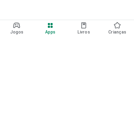
Jogos
Apps
Livros
Crianças
Google Play
Play Pass
Pontos do Play Points
Vales-presente
Resgatar
Política de reembolso