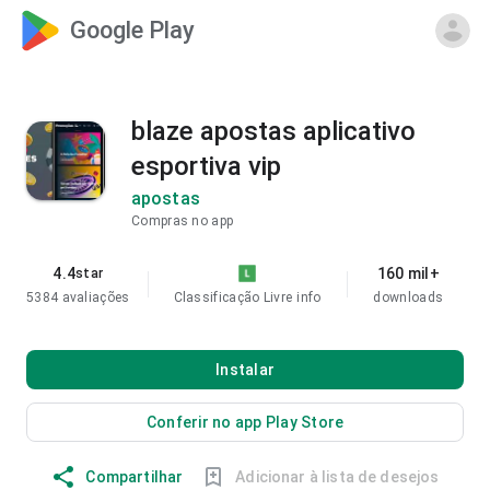
Google Play
blaze apostas aplicativo
esportiva vip
apostas
Compras no app
4.4
160 mil+
star
5384 avaliações
Classificação Livre
info
downloads
Instalar
Conferir no app Play Store
Compartilhar
Adicionar à lista de desejos