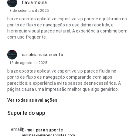
flavia.moura
3 de setembro de 2025
blaze apostas aplicativo esportiva vip parece equilibrada no
ponto de fluxo de navegação no uso diário repetido; a
hierarquia visual parece natural. A experiência combina bem
com uso frequente.
carolina.nascimento
13 de agosto de 2025
blaze apostas aplicativo esportiva vip parece fluida no
ponto de fluxo de navegação comparando com apps
parecidos; a experiência evita passos desnecessários. A
página causa uma impressão melhor que algo genérico.
Ver todas as avaliações
Suporte do app
email
E-mail para suporte
apostas-service@apostas.com