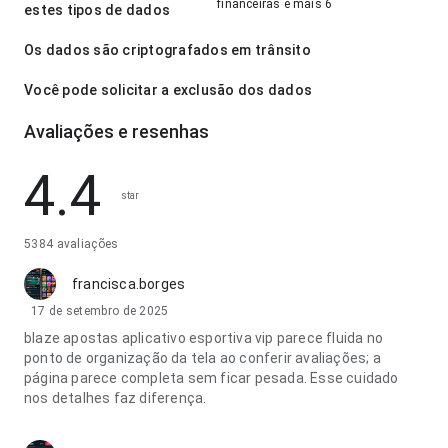
financeiras e mais 6
estes tipos de dados
Os dados são criptografados em trânsito
Você pode solicitar a exclusão dos dados
Avaliações e resenhas
4.4
star
5384 avaliações
francisca.borges
17 de setembro de 2025
blaze apostas aplicativo esportiva vip parece fluida no
ponto de organização da tela ao conferir avaliações; a
página parece completa sem ficar pesada. Esse cuidado
nos detalhes faz diferença.