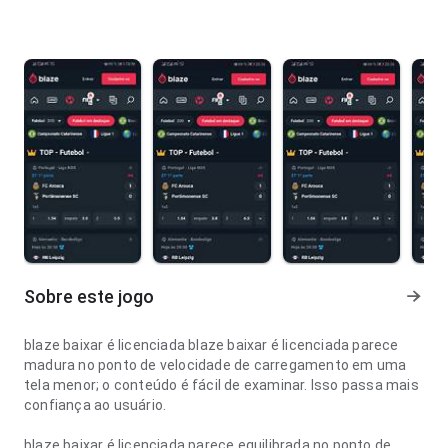
Sobre este jogo
blaze baixar é licenciada blaze baixar é licenciada parece
madura no ponto de velocidade de carregamento em uma
tela menor; o conteúdo é fácil de examinar. Isso passa mais
confiança ao usuário.
blaze baixar é licenciada parece equilibrada no ponto de