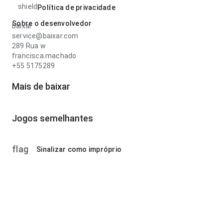
shield
Política de privacidade
Sobre o desenvolvedor
baixar
service@baixar.com
289 Rua w
francisca.machado
+55 5175289
Mais de baixar
Jogos semelhantes
flag
Sinalizar como impróprio