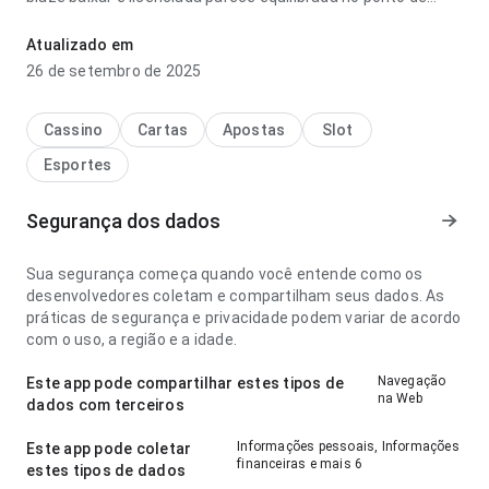
fluxo de navegação em uma tela menor; a página não
parece carregada. Esse cuidado nos detalhes faz diferença.
Atualizado em
26 de setembro de 2025
Cassino
Cartas
Apostas
Slot
Esportes
Segurança dos dados
Sua segurança começa quando você entende como os
desenvolvedores coletam e compartilham seus dados. As
práticas de segurança e privacidade podem variar de acordo
com o uso, a região e a idade.
Navegação
Este app pode compartilhar estes tipos de
na Web
dados com terceiros
Informações pessoais, Informações
Este app pode coletar
financeiras e mais 6
estes tipos de dados