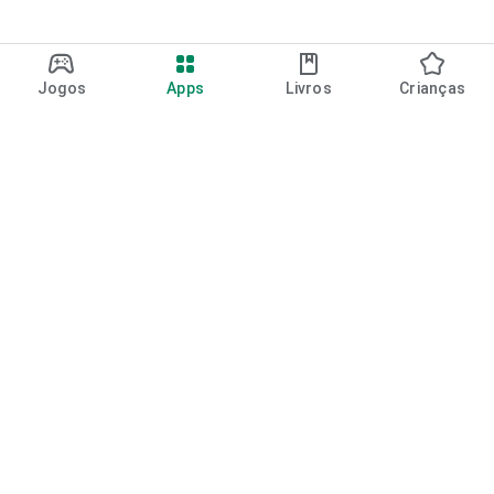
Jogos
Apps
Livros
Crianças
Google Play
Play Pass
Pontos do Play Points
Vales-presente
Resgatar
Política de reembolso