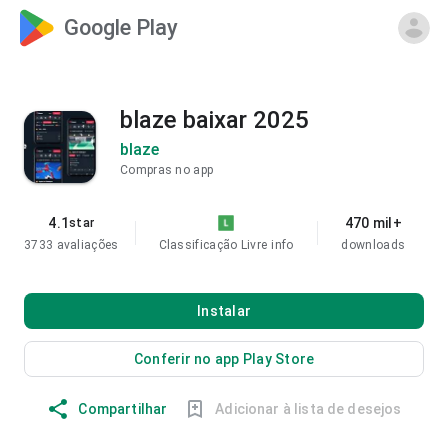
Google Play
blaze baixar 2025
blaze
Compras no app
4.1
470 mil+
star
3733 avaliações
Classificação Livre
info
downloads
Instalar
Conferir no app Play Store
Compartilhar
Adicionar à lista de desejos