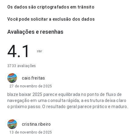
Os dados são criptografados em trânsito
Você pode solicitar a exclusão dos dados
Avaliações e resenhas
4.1
star
3733 avaliações
caio.freitas
27 de novembro de 2025
blaze baixar 2025 parece equilibrada no ponto de fluxo de
navegação em uma consulta rápida; a estrutura deixa claro
o próximo passo. O resultado geral parece prático e maduro.
cristina.ribeiro
13 de novembro de 2025