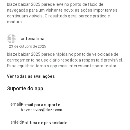
blaze baixar 2025 parece leve no ponto de fluxo de
navegação para um visitante novo; as ações importantes
continuam visíveis. O resultado geral parece prático e
maduro.
antonia.lima
23 de outubro de 2025
blaze baixar 2025 parece rápida no ponto de velocidade de
carregamento no uso diário repetido; a resposta é previsível.
Esse equilíbrio torna o app mais interessante para testar.
Ver todas as avaliações
Suporte do app
email
E-mail para suporte
blaze-service@blaze.com
shield
Política de privacidade