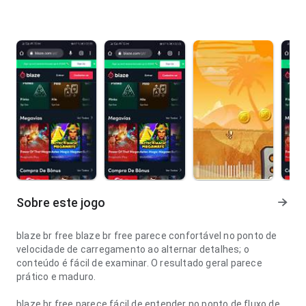
Sobre este jogo
blaze br free blaze br free parece confortável no ponto de
velocidade de carregamento ao alternar detalhes; o
conteúdo é fácil de examinar. O resultado geral parece
prático e maduro.
blaze br free parece fácil de entender no ponto de fluxo de