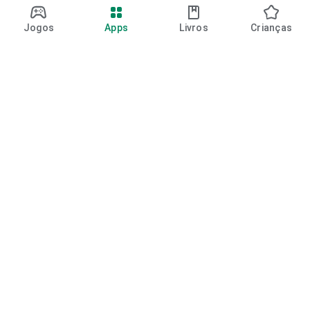
Jogos
Apps
Livros
Crianças
Google Play
Play Pass
Pontos do Play Points
Vales-presente
Resgatar
Política de reembolso
Crianças e família