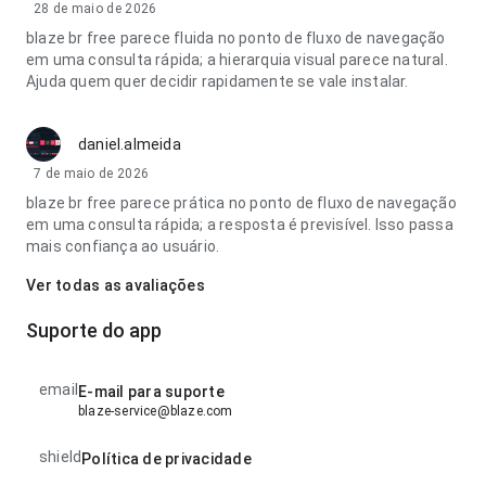
28 de maio de 2026
blaze br free parece fluida no ponto de fluxo de navegação
em uma consulta rápida; a hierarquia visual parece natural.
Ajuda quem quer decidir rapidamente se vale instalar.
daniel.almeida
7 de maio de 2026
blaze br free parece prática no ponto de fluxo de navegação
em uma consulta rápida; a resposta é previsível. Isso passa
mais confiança ao usuário.
Ver todas as avaliações
Suporte do app
email
E-mail para suporte
blaze-service@blaze.com
shield
Política de privacidade