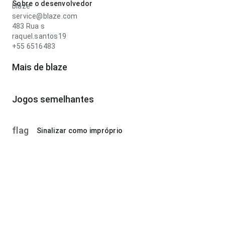
Sobre o desenvolvedor
blaze
service@blaze.com
483 Rua s
raquel.santos19
+55 6516483
Mais de blaze
Jogos semelhantes
flag
Sinalizar como impróprio