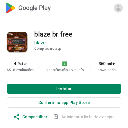
Google Play
blaze br free
blaze
Compras no app
4.9
360 mil+
star
6516 avaliações
Classificação Livre
info
downloads
Instalar
Conferir no app Play Store
Compartilhar
Adicionar à lista de desejos