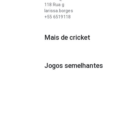
118 Rua g
larissa.borges
+55 6519118
Mais de cricket
Jogos semelhantes