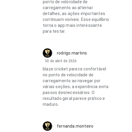
ponto de velocidade de
carregamento ao alternar
detalhes; as ações importantes
continuam visíveis. Esse equilíbrio
torna o app mais interessante
para testar.
rodrigo.martins
30 de abril de 2026
blaze cricket parece confortável
no ponto de velocidade de
carregamento ao navegar por
várias seções; a experiência evita
passos desnecessários. O
resultado geral parece prático e
maduro.
fernanda.monteiro