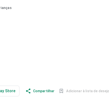
rianças
lay Store
Compartilhar
Adicionar à lista de desej