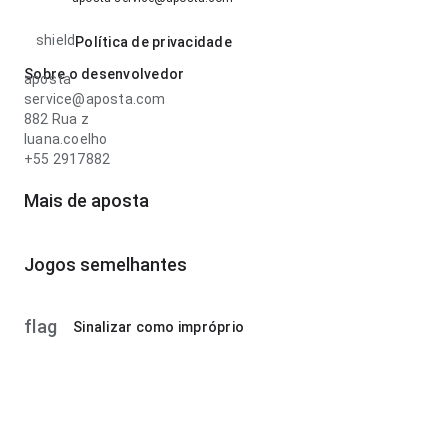
shield
Política de privacidade
Sobre o desenvolvedor
aposta
service@aposta.com
882 Rua z
luana.coelho
+55 2917882
Mais de aposta
Jogos semelhantes
flag
Sinalizar como impróprio