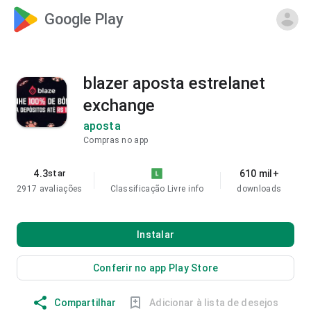
Google Play
blazer aposta estrelanet
exchange
aposta
Compras no app
4.3
610 mil+
star
2917 avaliações
Classificação Livre
info
downloads
Instalar
Conferir no app Play Store
Compartilhar
Adicionar à lista de desejos