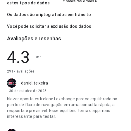
financeiras e mais 6
estes tipos de dados
Os dados são criptografados em trânsito
Você pode solicitar a exclusão dos dados
Avaliações e resenhas
4.3
star
2917 avaliações
daniel.teixeira
30 de outubro de 2025
blazer aposta estrelanet exchange parece equilibrada no
ponto de fluxo de navegação em uma consulta rápida; a
resposta é previsível. Esse equilíbrio torna o app mais
interessante para testar.