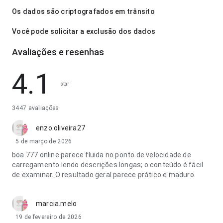
Os dados são criptografados em trânsito
Você pode solicitar a exclusão dos dados
Avaliações e resenhas
4.1
star
3447 avaliações
enzo.oliveira27
5 de março de 2026
boa 777 online parece fluida no ponto de velocidade de
carregamento lendo descrições longas; o conteúdo é fácil
de examinar. O resultado geral parece prático e maduro.
marcia.melo
19 de fevereiro de 2026