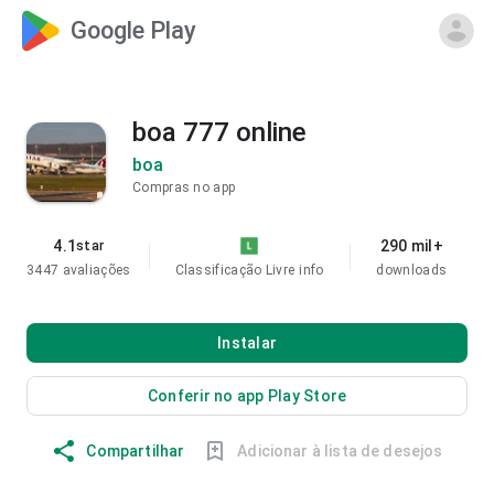
Google Play
boa 777 online
boa
Compras no app
4.1
290 mil+
star
3447 avaliações
Classificação Livre
info
downloads
Instalar
Conferir no app Play Store
Compartilhar
Adicionar à lista de desejos