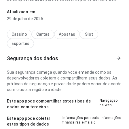
navegação ao navegar por várias seções; a hierarquia visual
parece natural. Esse cuidado nos detalhes faz diferença.
Atualizado em
29 de julho de 2025
Cassino
Cartas
Apostas
Slot
Esportes
Segurança dos dados
Sua segurança começa quando você entende como os
desenvolvedores coletam e compartilham seus dados. As
práticas de segurança e privacidade podem variar de acordo
com o uso, a região e a idade.
Navegação
Este app pode compartilhar estes tipos de
na Web
dados com terceiros
Informações pessoais, Informações
Este app pode coletar
financeiras e mais 6
estes tipos de dados