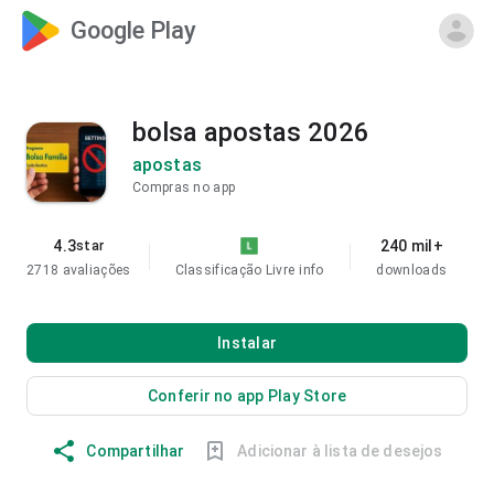
Google Play
bolsa apostas 2026
apostas
Compras no app
4.3
240 mil+
star
2718 avaliações
Classificação Livre
info
downloads
Instalar
Conferir no app Play Store
Compartilhar
Adicionar à lista de desejos