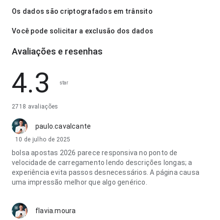
Os dados são criptografados em trânsito
Você pode solicitar a exclusão dos dados
Avaliações e resenhas
4.3
star
2718 avaliações
paulo.cavalcante
10 de julho de 2025
bolsa apostas 2026 parece responsiva no ponto de
velocidade de carregamento lendo descrições longas; a
experiência evita passos desnecessários. A página causa
uma impressão melhor que algo genérico.
flavia.moura