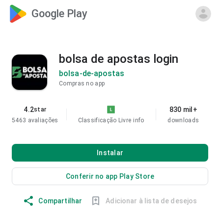
Google Play
bolsa de apostas login
bolsa-de-apostas
Compras no app
4.2
830 mil+
star
5463 avaliações
Classificação Livre
info
downloads
Instalar
Conferir no app Play Store
Compartilhar
Adicionar à lista de desejos