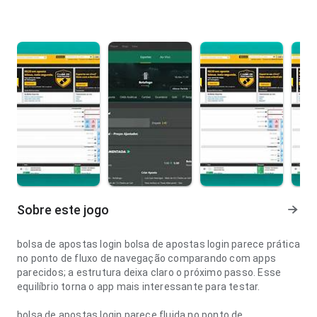
Sobre este jogo
bolsa de apostas login bolsa de apostas login parece prática
no ponto de fluxo de navegação comparando com apps
parecidos; a estrutura deixa claro o próximo passo. Esse
equilíbrio torna o app mais interessante para testar.
bolsa de apostas login parece fluida no ponto de