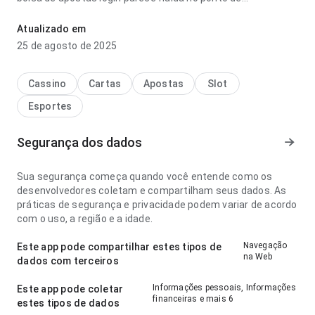
organização da tela lendo descrições longas; o conteúdo é
fácil de examinar. Ajuda quem quer decidir rapidamente se
Atualizado em
vale instalar.
25 de agosto de 2025
Cassino
Cartas
Apostas
Slot
Esportes
Segurança dos dados
Sua segurança começa quando você entende como os
desenvolvedores coletam e compartilham seus dados. As
práticas de segurança e privacidade podem variar de acordo
com o uso, a região e a idade.
Navegação
Este app pode compartilhar estes tipos de
na Web
dados com terceiros
Informações pessoais, Informações
Este app pode coletar
financeiras e mais 6
estes tipos de dados