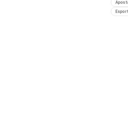
Apost
cuidado 
diferenç
Espor