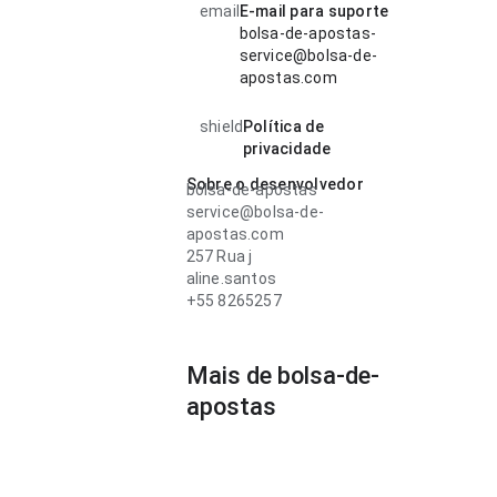
email
E-mail para suporte
bolsa-de-apostas-
service@bolsa-de-
apostas.com
shield
Política de
privacidade
Sobre o desenvolvedor
bolsa-de-apostas
service@bolsa-de-
apostas.com
257 Rua j
aline.santos
+55 8265257
Mais de bolsa-de-
apostas