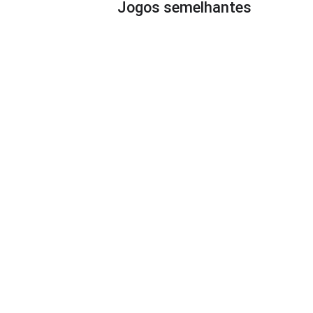
Jogos semelhantes