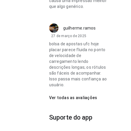
causa uma impressão melhor
que algo genérico.
guilherme.ramos
27 de março de 2025
bolsa de apostas ufc hoje
placar parece fluida no ponto
de velocidade de
carregamento lendo
descrições longas; os rótulos
são fáceis de acompanhar.
Isso passa mais confiança ao
usuário.
Ver todas as avaliações
Suporte do app