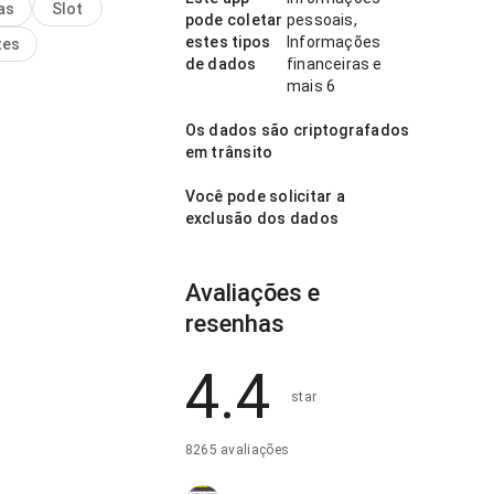
as
Slot
nos detalhes faz
pode coletar
pessoais,
a.
estes tipos
Informações
tes
de dados
financeiras e
mais 6
Os dados são criptografados
em trânsito
Você pode solicitar a
exclusão dos dados
Avaliações e
resenhas
4.4
star
8265 avaliações