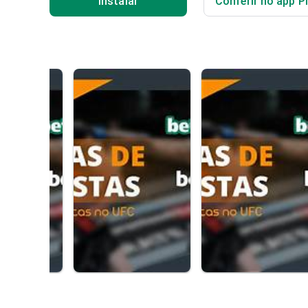
Instalar
Conferir no app P