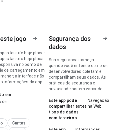
os
este jogo
Segurança dos
dados
 apostas ufc hoje placar
 apostas ufc hoje placar
Sua segurança começa
esponsiva no ponto de
quando você entende como os
de de carregamento em
desenvolvedores coletam e
 menor; a interface não
compartilham seus dados. As
das informações do app. O
práticas de segurança e
 geral parece prático e
privacidade podem variar de
ado em
acordo com o uso, a região e a
idade.
Este app pode
Navegação
o de
 apostas ufc hoje placar
compartilhar estes
na Web
lara no ponto de
tipos de dados
de de carregamento em
com terceiros
 menor; a estrutura deixa
no
Cartas
próximo passo. Esse
Este app
Informações