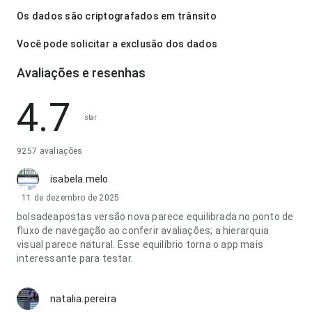
Os dados são criptografados em trânsito
Você pode solicitar a exclusão dos dados
Avaliações e resenhas
4.7
star
9257 avaliações
isabela.melo
11 de dezembro de 2025
bolsadeapostas versão nova parece equilibrada no ponto de
fluxo de navegação ao conferir avaliações; a hierarquia
visual parece natural. Esse equilíbrio torna o app mais
interessante para testar.
natalia.pereira